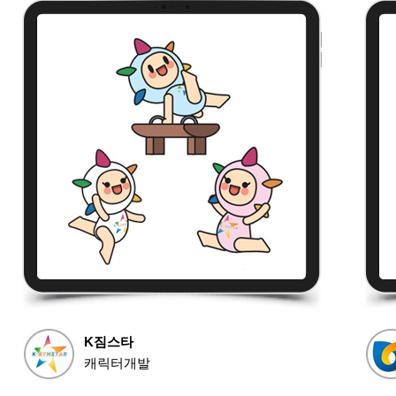
K짐스타
캐릭터개발